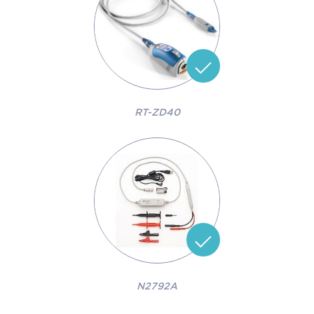
RT-ZD40
N2792A